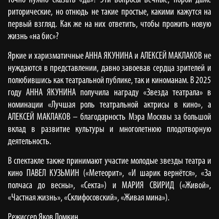
точно нужно сказать «да»? Эти вопросы вечные, порой даже
риторические, но отнюдь не такие простые, какими кажутся на
первый взгляд. Как же на них ответить, чтобы прожить новую
жизнь «на бис»?
Яркие и харизматичные АННА ЯКУНИНА и АЛЕКСЕЙ МАКЛАКОВ не
нуждаются в представлении, давно завоевав сердца зрителей и
полюбившись как театральной публике, так и киноманам. В 2025
году АННА ЯКУНИНА получила награду «Звезда театрала» в
номинации «Лучшая роль театральной актрисы в кино», а
АЛЕКСЕЙ МАКЛАКОВ – благодарность Мэра Москвы за большой
вклад в развитие культуры и многолетнюю плодотворную
деятельность.
В спектакле также принимают участие молодые звезды театра и
кино ПАВЕЛ КУЗЬМИН («Метеорит», «И шарик вернётся», «За
полчаса до весны», «Секта») и МАРИЯ СВИРИД («Живой»,
«Частная жизнь», «Склифосовский», «Живая мина»).
Режиссер Яков Ломкин.