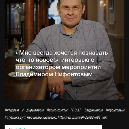
Интервью с директором Промо-группы "С.О.К." Владимиром Нифонтовым
("Публика.ру"). Прочитать интервью:
https://vk.com/wall-226827681_801