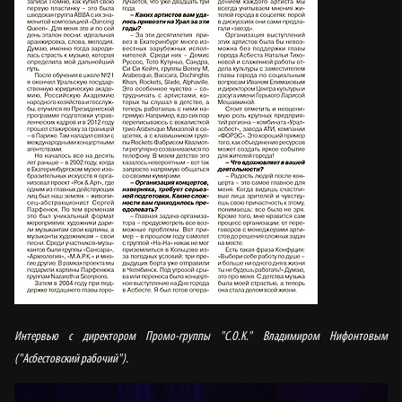
Интервью с директором Промо-группы "С.О.К." Владимиром Нифонтовым
("Асбестовский рабочий").