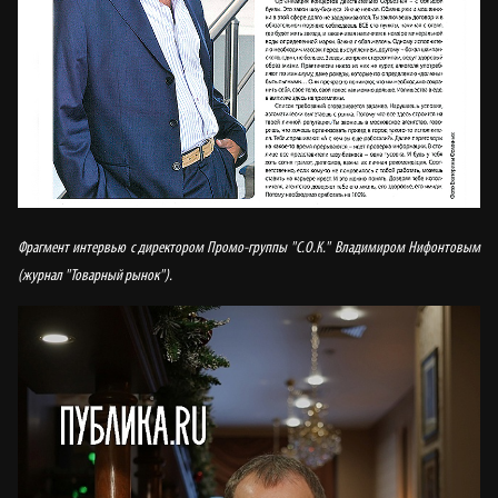
Фрагмент интервью с директором Промо-группы "С.О.К." Владимиром Нифонтовым
(журнал "Товарный рынок").