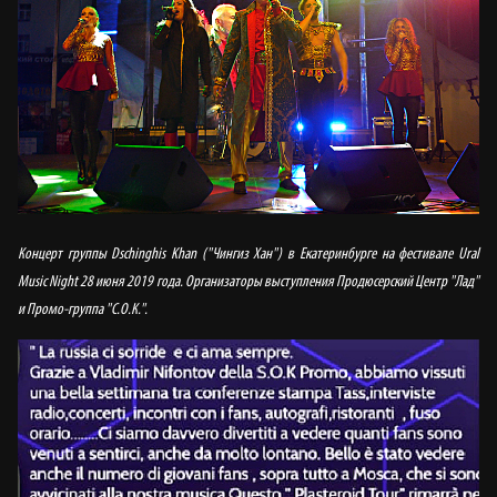
Концерт группы Dschinghis Khan ("Чингиз Хан") в Екатеринбурге на фестивале Ural
Music Night 28 июня 2019 года. Организаторы выступления Продюсерский Центр "Лад"
и Промо-группа "С.О.К.".